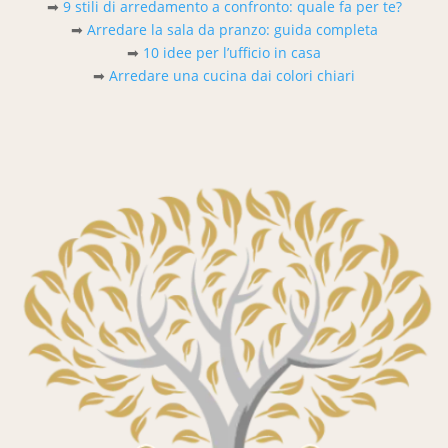
➡
9 stili di arredamento a confronto: quale fa per te?
➡
Arredare la sala da pranzo: guida completa
➡
10 idee per l’ufficio in casa
➡
Arredare una cucina dai colori chiari