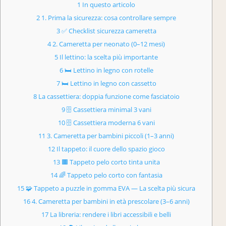
1 In questo articolo
2 1. Prima la sicurezza: cosa controllare sempre
3 ✅ Checklist sicurezza cameretta
4 2. Cameretta per neonato (0–12 mesi)
5 Il lettino: la scelta più importante
6 🛏 Lettino in legno con rotelle
7 🛏 Lettino in legno con cassetto
8 La cassettiera: doppia funzione come fasciatoio
9 🗄 Cassettiera minimal 3 vani
10 🗄 Cassettiera moderna 6 vani
11 3. Cameretta per bambini piccoli (1–3 anni)
12 Il tappeto: il cuore dello spazio gioco
13 🟫 Tappeto pelo corto tinta unita
14 🌈 Tappeto pelo corto con fantasia
15 🧩 Tappeto a puzzle in gomma EVA — La scelta più sicura
16 4. Cameretta per bambini in età prescolare (3–6 anni)
17 La libreria: rendere i libri accessibili e belli